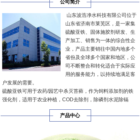
公司简介
山东波浩净水科技有限公司位于
山东省济南市莱芜区，是一家集
硫酸亚铁、固体施胶剂研发、生
产加工、销售为一体的综合性企
业，产品主要销往中国内地多个
省份及全球多个国家和地区，公
司不断整合和转化适合于实际应
用的服务能力，以持续地满足客
户发展的需要。
硫酸亚铁可用于农药/园艺中杀灭苔藓，作为饲料添加剂的铁
强化剂，适用于农业种植，COD去除剂，除磷剂水泥除镉
剂，乳化液分离剂，污水处理，多种规格，方便用户各种要求
产品中心
进行采购。
固体施胶剂工业品为白色片状、粒状或块状，主要用于：提高
纸浆环压强度和憎水性。