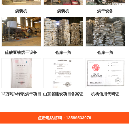
袋装机
袋装机
烘干设备
硫酸亚铁烘干设备
仓库一角
仓库一角
12万吨/a绿矾烘干项目
山东省建设项目备案证
机构信用代码证
检测报告
明
点击电话咨询：13589533079