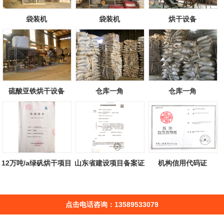
袋装机
袋装机
烘干设备
硫酸亚铁烘干设备
仓库一角
仓库一角
12万吨/a绿矾烘干项目
山东省建设项目备案证
机构信用代码证
检测报告
明
点击电话咨询：13589533079