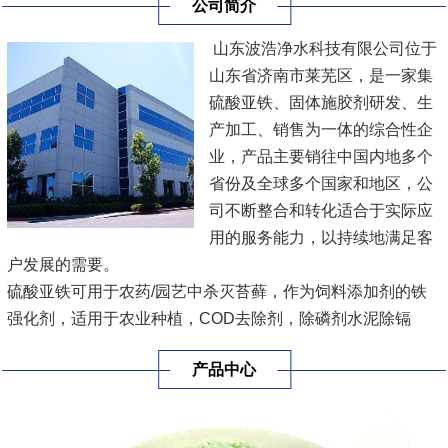
公司简介
山东波浩净水科技有限公司位于
山东省济南市莱芜区，是一家集
硫酸亚铁、固体施胶剂研发、生
产加工、销售为一体的综合性企
业，产品主要销往中国内地多个
省份及全球多个国家和地区，公
司不断整合和转化适合于实际应
用的服务能力，以持续地满足客
户发展的需要。
硫酸亚铁可用于农药/园艺中杀灭苔藓，作为饲料添加剂的铁
强化剂，适用于农业种植，COD去除剂，除磷剂水泥除镉
剂，乳化液分离剂，污水处理，多种规格，方便用户各种要求
产品中心
进行采购。
固体施胶剂工业品为白色片状、粒状或块状，主要用于：提高
纸浆环压强度和憎水性。