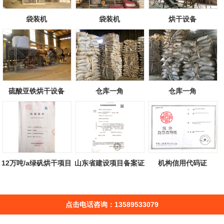
袋装机
袋装机
烘干设备
硫酸亚铁烘干设备
仓库一角
仓库一角
12万吨/a绿矾烘干项目
山东省建设项目备案证
机构信用代码证
检测报告
明
点击电话咨询：13589533079