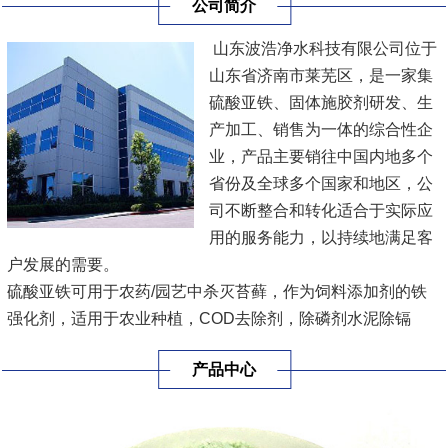
公司简介
山东波浩净水科技有限公司位于
山东省济南市莱芜区，是一家集
硫酸亚铁、固体施胶剂研发、生
产加工、销售为一体的综合性企
业，产品主要销往中国内地多个
省份及全球多个国家和地区，公
司不断整合和转化适合于实际应
用的服务能力，以持续地满足客
户发展的需要。
硫酸亚铁可用于农药/园艺中杀灭苔藓，作为饲料添加剂的铁
强化剂，适用于农业种植，COD去除剂，除磷剂水泥除镉
剂，乳化液分离剂，污水处理，多种规格，方便用户各种要求
产品中心
进行采购。
固体施胶剂工业品为白色片状、粒状或块状，主要用于：提高
纸浆环压强度和憎水性。